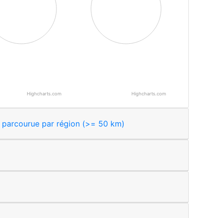
Highcharts.com
Highcharts.com
 interactive chart.
End of interactive chart.
Histogramme indiquant la distance parcourue par région (>= 50 km)