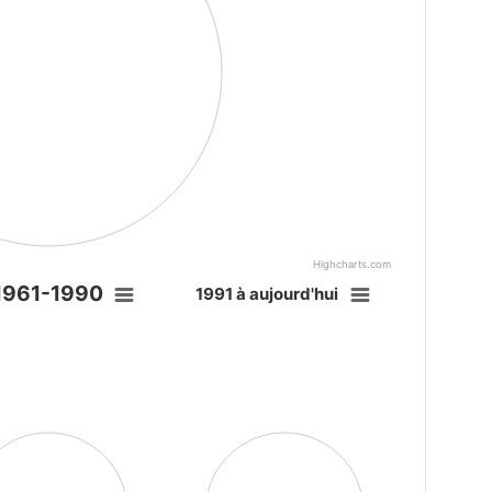
Highcharts.com
1990
1991 à aujourd'hui
1961-1990
1991 à aujourd'hui
art with 0 slices.
Pie chart with 0 slices.
as data table, 1961-1990
View as data table, 1991 à aujourd'h