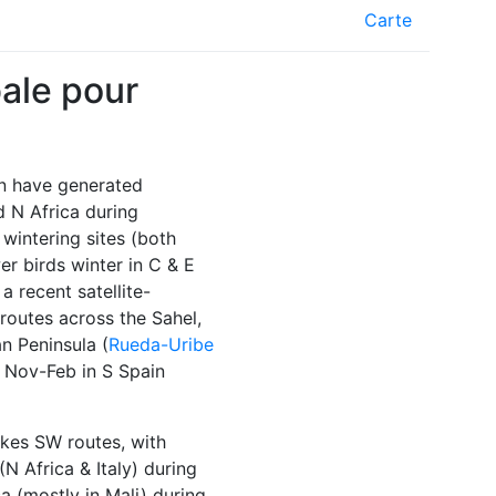
Carte
ale pour
on have generated
 N Africa during
 wintering sites (both
er birds winter in C & E
a recent satellite-
 routes across the Sahel,
an Peninsula (
Rueda-Uribe
 Nov-Feb in S Spain
akes SW routes, with
N Africa & Italy) during
a (mostly in Mali) during