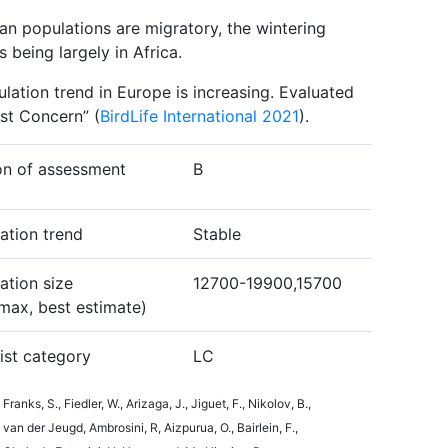
n populations are migratory, the wintering
 being largely in Africa.
ulation trend in Europe is increasing. Evaluated
st Concern” (
BirdLife International 2021
).
n of assessment
B
ation trend
Stable
ation size
12700-19900,15700
max, best estimate)
ist category
LC
Franks, S., Fiedler, W., Arizaga, J., Jiguet, F., Nikolov, B.,
van der Jeugd, Ambrosini, R, Aizpurua, O., Bairlein, F.,