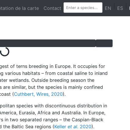
En cours de chargement...
|
|
étation de la carte
Contact
EN
ES
gest of terns breeding in Europe. It occupies for
g various habitats – from coastal saline to inland
ater wetlands. Outside breeding season the
s are similar, but the species is mainly confined
coast (
Cuthbert, Wires, 2020
).
litan species with discontinuous distribution in
merica, Eurasia, Africa and Australia. In Europe,
rs in two separated ranges – the Caspian-Black
 the Baltic Sea regions (
Keller
et al.
2020
).