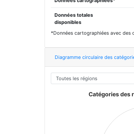
Données cartographiées*
Données totales
disponibles
*Données cartographiées avec des 
Diagramme circulaire des catégori
Catégories des reprises, TOUTES 
Catégories des
Pie chart with 0 slices.
View as data table, Catégories de