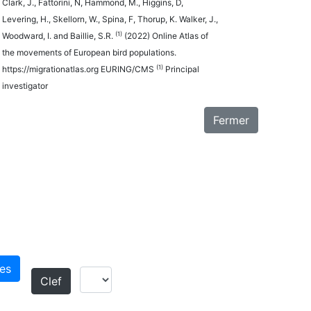
Clark, J., Fattorini, N, Hammond, M., Higgins, D,
Levering, H., Skellorn, W., Spina, F, Thorup, K. Walker, J.,
(1)
Woodward, I. and Baillie, S.R.
(2022) Online Atlas of
the movements of European bird populations.
(1)
https://migrationatlas.org EURING/CMS
Principal
investigator
Fermer
es
Clef