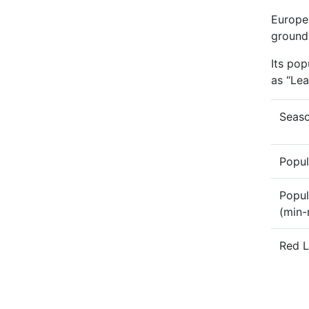
Europea
grounds
Its pop
as “Lea
Seaso
Popul
Popul
(min-
Red L