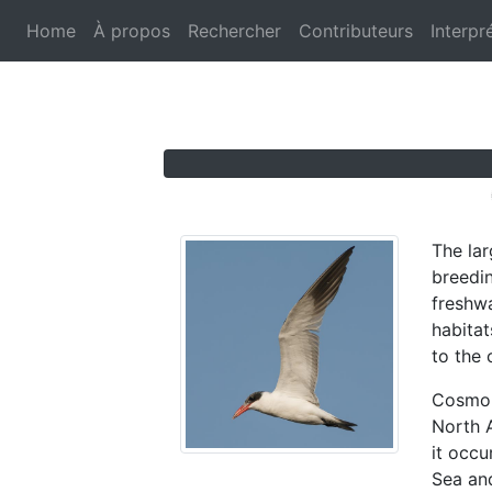
Aller
Home
À propos
Rechercher
Contributeurs
Interpr
au
contenu
principal
The lar
breedin
freshw
habitat
to the 
Cosmopo
North A
it occu
Sea and