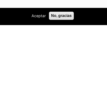
Aceptar
No, gracias
Mapa
º de individuos
Nº de recuperaciones