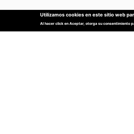
Utilizamos cookies en este sitio web pa
Al hacer click en Aceptar, otorga su consentimiento
Estadísticas
Resumen de registros
Datos en el mapa*
Total de datos disponibles